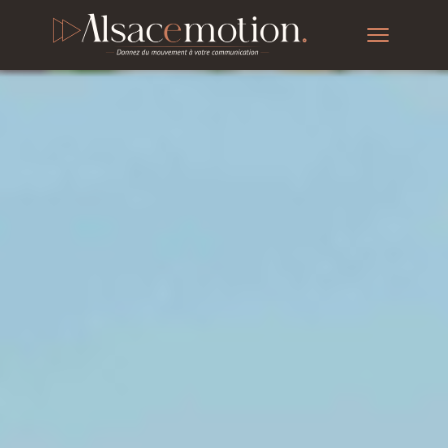
T
O
G
G
L
E
N
A
V
I
G
A
T
I
O
N