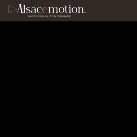
[cmplz-document type= »c