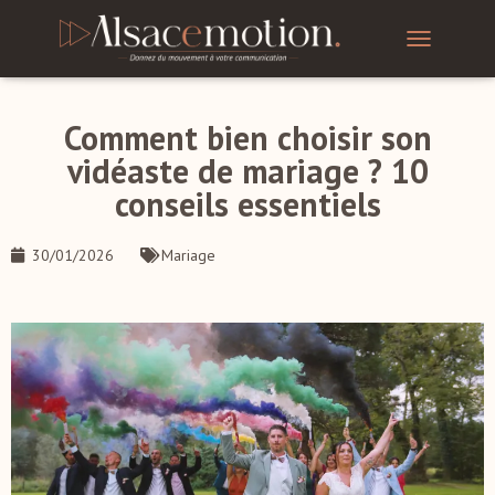
T
O
G
G
Comment bien choisir son
L
vidéaste de mariage ? 10
E
N
conseils essentiels
A
V
I
30/01/2026
Mariage
G
A
T
I
O
N